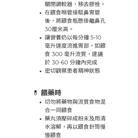
關閉調較器，移去膠栓。
在餵食喉管接駁鼻胃管
後，將餵食瓶懸掛離鼻孔
30厘米高。
讓營養奶以每分鐘 5-10
毫升速度流進胃部，如餵
食 300 毫升流質，建議
於 30-60 分鐘內完成
密切觀察患者精神狀態
💊
餵藥時
切勿將藥物與流質食物混
合一同餵食
藥丸須壓碎成粉末及用清
水溶解，再以餵食針筒慢
慢餵食