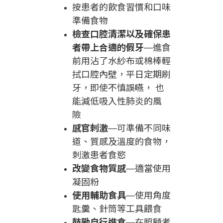
按患者的飲食習慣和口味
準備食物
檢查口腔清潔以及確保患
者帶上合適的假牙
—
進食
前用沾了水紗布或棉棒輕
拭口腔內壁，平日定期刷
牙，即使不慎誤嚥， 也
能減低吸入性肺炎的風
險
感官刺激
—
可準備不同味
道、質感及溫度的食物，
刺激患者食慾
改變食物質感
—
適當使用
凝固粉
使用輔助食具
—
使用角度
匙羹、針筒等工具餵食
鼓勵自行進食
—
在照顧者