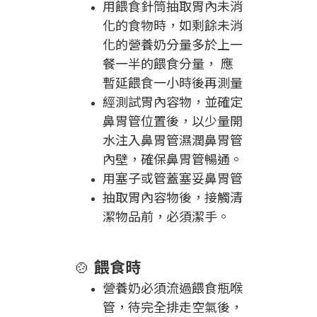
用餵食針筒抽取胃內未消
化的食物時，如剩餘未消
化的營養奶分量多於上一
餐一半的餵食分量， 應
暫延餵食一小時後再測量
經測試胃內容物，並確定
鼻胃管位置後，以少量開
水注入鼻胃管濕潤鼻胃管
內壁，確保鼻胃管暢通。
用塞子或管蓋塞妥鼻胃管
抽取胃內容物後，接觸清
潔物品前，必須潔手。
🍲
餵食時
營養奶必須流過餵食瓶喉
管，待完全排走空氣後，