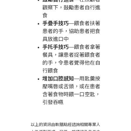
觀察下，鼓勵患者自行進
食
手疊手技巧
—
餵食者扶著
患者的手，協助患者把食
具放進口中
手托手技巧
—
餵食者拿著
餐具，讓患者捉著餵食者
的手，令患者覺得他在自
行餵食
增加口腔感知
—
用匙羹按
壓嘴唇或舌頭，或在患者
含著食物時餵一口空匙，
引發吞嚥
以上的資訊由軟膳點經諮詢相關專業人