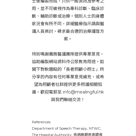
士後編製而成，只供一般資訊及參考之
用，並不可被視作為專科診斷、臨床診
斷、輔助診斷或治療。個別人士的身體
狀況會有所不同，詳細醫療指示請與醫
護人員商討，尋求最合適的治療護理方
案。
特別鳴謝義務醫護團隊提供專業意見，
協助編製網站資料作公眾教育用途。如
閣下對軟膳點的「長者照顧小照士」所
分享的內容有任何專業意見補充，或希
望為照顧者社群提供更多照護相關知
識，歡迎電郵至 info@mealingful.hk
與我們聯絡交流！
References:
Department of Speech Therapy, NTWC,
The Hospital Authority. 疾病晚期患者餵食