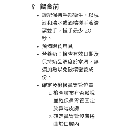
🥄
餵食前
謹記保持手部衞生，以梘
液和清水或酒精搓手液清
潔雙手，搓手最少 20
秒。
預備餵食用具
營養奶：檢查有效日期及
保持奶品溫度於室溫，無
須加熱以免破壞營養成
份。
確定及檢檢鼻胃管位置
檢查膠布有否鬆脫
並確保鼻胃管固定
於鼻端皮膚
確定鼻胃管沒有捲
曲於口腔內