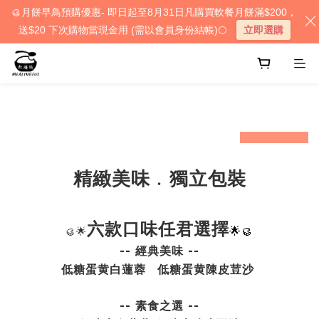
🥮月餅早鳥預購優惠- 即日起至8月31日凡購買軟餐月餅滿$200，
送$20 下次購物當現金用 (需以會員身份結帳)🌕
立即選購
prev
next
精緻美味﹒獨立包裝
六款口味任君選擇
🌟🥮
🥮🌟
-- 經典美味 --
低糖蛋黄白蓮蓉
低糖蛋黄陳皮荳沙
-- 素食之選 --