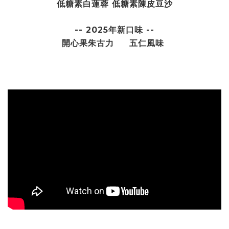
低糖素白蓮蓉 低糖素陳皮豆沙
-- 2025年新口味 --
開心果朱古力
五仁風味