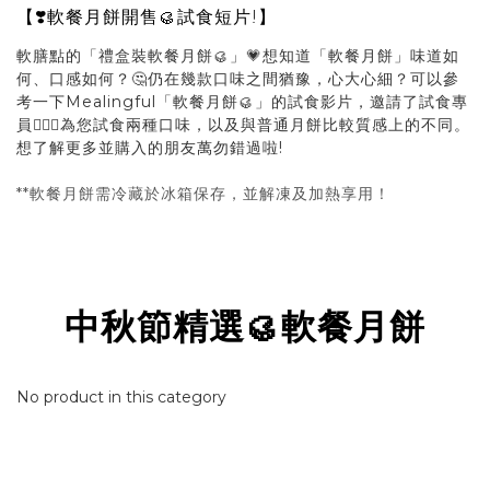
【❣️軟餐月餅開售🥮試食短片!】
軟膳點的「禮盒裝軟餐月餅🥮」💗想知道「軟餐月餅」味道如
何、口感如何？🤔仍在幾款口味之間猶豫，心大心細？可以參
考一下Mealingful「軟餐月餅🥮」的試食影片，邀請了試食專
員🙋🏻‍♀️為您試食兩種口味，以及與普通月餅比較質感上的不同。
想了解更多並購入的朋友萬勿錯過啦!
**軟餐月餅需冷藏於冰箱保存，並解凍及加熱享用！
中秋節精選🥮軟餐月餅
No product in this category