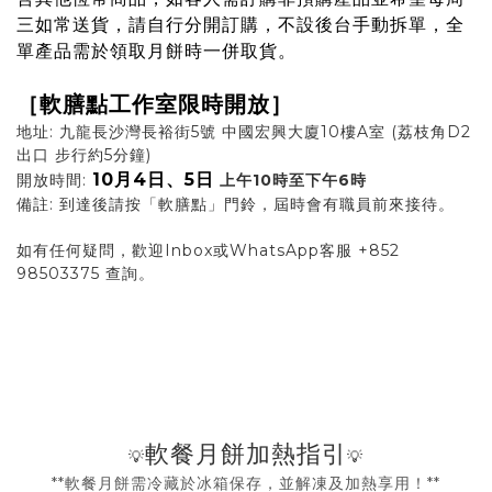
三如常送貨，請自行分開訂購，不設後台手動拆單，全
單產品需於領取月餅時一併取貨。
［軟膳點工作室限時開放］
地址: 九龍長沙灣長裕街5號 中國宏興大廈10樓A室 (荔枝角D2
出口 步行約5分鐘)
10
月
4日、5日
開放時間:
上午10時至下午6時
備註: 到達後請按「軟膳點」門鈴，屆時會有職員前來接待。
如有任何疑問，歡迎Inbox或WhatsApp客服 +852
98503375 查詢。
軟餐月餅加熱指引
💡
💡
**軟餐月餅需冷藏於冰箱保存，並解凍及加熱享用！**