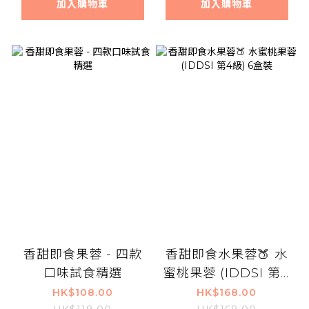
加入購物車
加入購物車
香甜即食果蓉 - 四款
香甜即食水果蓉🍑 水
口味試食精選
蜜桃果蓉 (IDDSI 第4
級) 6盒裝
HK$108.00
HK$168.00