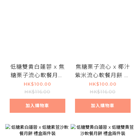
低糖雙黄白蓮蓉 x 焦
焦糖栗子流心 x 椰汁
糖栗子流心軟餐月餅
紫米流心軟餐月餅 禮
禮盒兩件裝
盒兩件裝
HK$100.00
HK$100.00
HK$116.00
HK$116.00
加入購物車
加入購物車