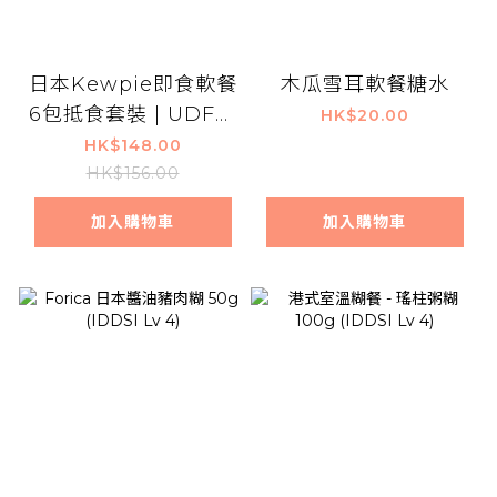
日本Kewpie即食軟餐
木瓜雪耳軟餐糖水
6包抵食套裝 | UDF等
HK$20.00
級1 / IDDSI 6| 難以咀
HK$148.00
嚼較大且硬食材人士適
HK$156.00
用
加入購物車
加入購物車