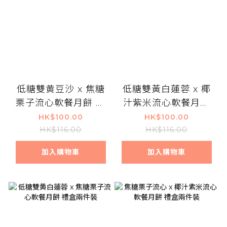
低糖雙黄豆沙 x 焦糖
低糖雙黃白蓮蓉 x 椰
栗子流心軟餐月餅 禮
汁紫米流心軟餐月餅
盒兩件裝
禮盒兩件裝
HK$100.00
HK$100.00
HK$116.00
HK$116.00
加入購物車
加入購物車