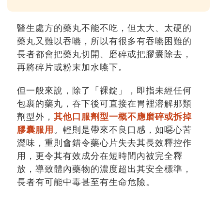
醫生處方的藥丸不能不吃，但太大、太硬的
藥丸又難以吞嚥，所以有很多有吞嚥困難的
長者都會把藥丸切開、磨碎或把膠囊除去，
再將碎片或粉末加水嚥下。
但一般來說，除了「裸錠」，即指未經任何
包裹的藥丸，吞下後可直接在胃裡溶解那類
劑型外，
其他口服劑型一概不應磨碎或拆掉
膠囊服用
。輕則是帶來不良口感，如噁心苦
澀味，重則會錯令藥心片失去其長效釋控作
用，更令其有效成分在短時間內被完全釋
放，導致體內藥物的濃度超出其安全標準，
長者有可能中毒甚至有生命危險。