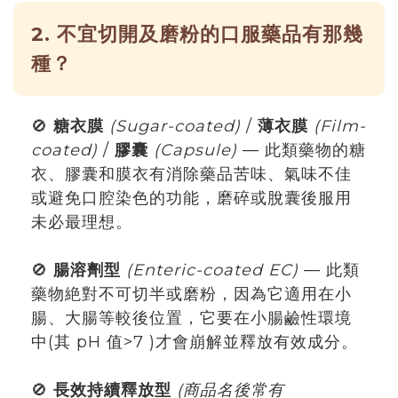
2. 不宜切開及磨粉的口服藥品有那幾
種？
🚫
糖衣膜
(Sugar-coated)
/
薄衣膜
(Film-
coated)
/
膠囊
(Capsule)
— 此類藥物的糖
衣、膠囊和膜衣有消除藥品苦味、氣味不佳
或避免口腔染色的功能，磨碎或脫囊後服用
未必最理想。
🚫
腸溶劑型
(Enteric-coated EC)
— 此類
藥物絶對不可切半或磨粉，因為它適用在小
腸、大腸等較後位置，它要在小腸鹼性環境
中(其 pH 值>7 )才會崩解並釋放有效成分。
🚫
長效持續釋放型
(商品名後常有