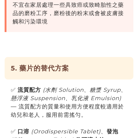
不宜在家居處理一些具致癌或致畸胎性之藥
品的磨粉工序，磨粉後的粉末或會被皮膚接
觸和污染環境
5. 藥片的替代方案
✅
流質配方
(水劑 Solution、糖漿 Syrup、
懸浮液 Suspension、乳化液 Emulsion)
— 流質配方的質量和使用方便程度較適用於
幼兒和老人，服用前需搖匀。
✅
口溶
(Orodispersible Tablet)
、
發泡