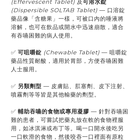
(Effervescent Tablet)
及
可溶水錠
(Dispersible SOLTAB Tablet)
— 口溶錠
藥品像「含糖果」一樣，可被口內的唾液將
溶解，也可在飲品或開水中迅速崩散，適合
有吞嚥困難的病人使用。
✅
可咀嚼錠
(Chewable Tablet)
— 咀嚼錠
藥品性質耐酸，適用於胃部，方便吞嚥困難
人士服用。
✅
另類劑型
— 皮膚貼、肛塞劑、皮下注射、
噴霧劑等等皆是其他輸藥的劑型。
✅
輔助吞嚥的食物或專用凝膠
— 針對吞嚥困
難的患者，可嘗試把藥丸放在軟的食物裡服
用，如冰淇淋或布丁等。喝一口開水後吃另
一口軟滑的食物，然後咬吞一口裡面有原粒