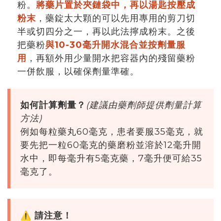
粉。
將藥片置於夾鏈袋中，再以湯匙按壓成
粉末
，藥錠太大顆的可以先用專用的剪刀切
半或切四分之一，再以此法擰成粉末。之後
把藥粉
與10-30毫升開水混合並按劑量服
用
，再額外用少量開水把容器內的殘留藥粉
一併飲服，以確保劑量準確。
如何計算劑量？
(建議由藥劑師提供劑量計算
方法)
例如每粒藥丸60毫克，患者要服35毫克，就
要先把一粒60毫克的藥磨粉並溶於12毫升開
水中，即每毫升有5毫克藥，7毫升便可給35
毫克了。
⚠️
請注意！