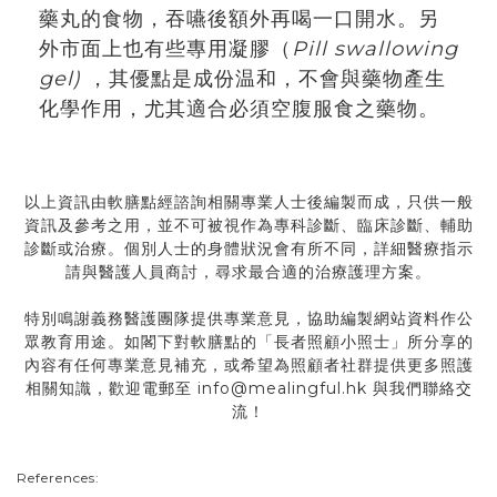
藥丸的食物，吞嚥後額外再喝一口開水。另
外市面上也有些專用凝膠（
Pill swallowing
gel)
，其優點是成份温和，不會與藥物產生
化學作用，尤其適合必須空腹服食之藥物。
以上資訊由軟膳點經諮詢相關專業人士後編製而成，只供一般
資訊及參考之用，並不可被視作為專科診斷、臨床診斷、輔助
診斷或治療。個別人士的身體狀況會有所不同，詳細醫療指示
請與醫護人員商討，尋求最合適的治療護理方案。
特別鳴謝義務醫護團隊提供專業意見，協助編製網站資料作公
眾教育用途。如閣下對軟膳點的「長者照顧小照士」所分享的
內容有任何專業意見補充，或希望為照顧者社群提供更多照護
相關知識，歡迎電郵至 info@mealingful.hk 與我們聯絡交
流！
References: