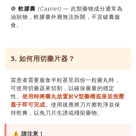
🚫
軟膠囊
(Caplet)
— 此類藥物成分通常為
油狀物，軟膠囊外層無法拆開，不宜破囊服
食。
3. 如何用切藥片器？
當患者需要服食半粒甚至四份一粒藥丸時，
可使用切藥器來切割，以確保藥量的穩定
性。
使用時將藥丸放置於V型藥槽底座並按壓
蓋子即可完成
。
使用後應將刀片擦乾淨並保
持乾爽，以免刀片生誘或殘留藥物。
⚠️
請注意！