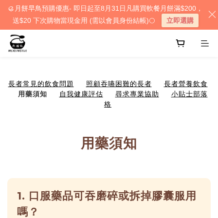
🥮月餅早鳥預購優惠- 即日起至8月31日凡購買軟餐月餅滿$200，
送$20 下次購物當現金用 (需以會員身份結帳)🌕
立即選購
長者常見的飲食問題
照顧吞嚥困難的長者
長者營養飲食
用藥須知
自我健康評估
尋求專業協助
小貼士部落
格
用藥須知
1. 口服藥品可吞磨碎或拆掉膠囊服用
嗎？