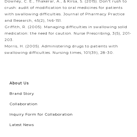
Downey, C. E., Thakerar, A., & Kirsa, S. (2015). Don't rush to
crush: audit of modification to oral medicines for patients
with swallowing difficulties. Journal of Pharmacy Practice
and Research, 45(2), 146-151.
Griffith, R. (2005). Managing difficulties in swallowing solid
medication: the need for caution. Nurse Prescribing, 3(5), 201-
203.
Morris, H. (2005). Administering drugs to patients with
swallowing difficulties. Nursing times, 101(39), 28-30.
About Us
Brand Story
Collaboration
Inquiry Form for Collaboration
Latest News