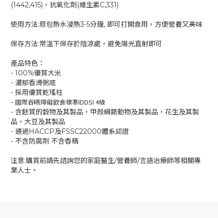
(1442,415)，抗氧化劑(維生素C,331)
使用方法:原包熱水浸熱3-5分鐘, 即可打開食用，方便營養又美味
保存方法:常溫下保存於陰涼處，避免陽光直射即可
產品特色：
- 100%優質大米
- 濃郁香滑粥底
- 採用優質乾瑤柱
國際吞嚥障礙飲食標準IDDSI 4級
-
- 含麩質的穀物及其製品，甲殼綱類動物及其製品，花生及其製
品，大豆及其製品
- 通過HACCP及FSSC22000體系認證
- 不含防腐劑 不含香精
注意:購買前請先諮詢您的家庭醫生/營養師/言語治療師等相關專
業人士。