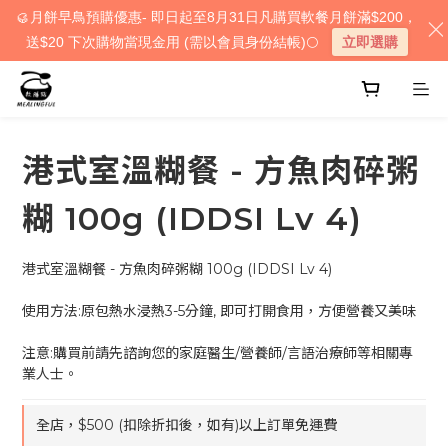
🥮月餅早鳥預購優惠- 即日起至8月31日凡購買軟餐月餅滿$200，
送$20 下次購物當現金用 (需以會員身份結帳)🌕
立即選購
港式室溫糊餐 - 方魚肉碎粥
糊 100g (IDDSI Lv 4)
港式室溫糊餐 - 方魚肉碎粥糊 100g (IDDSI Lv 4)
使用方法:原包熱水浸熱3-5分鐘, 即可打開食用，方便營養又美味
注意:購買前請先諮詢您的家庭醫生/營養師/言語治療師等相關專
業人士。
全店，$500 (扣除折扣後，如有)以上訂單免運費