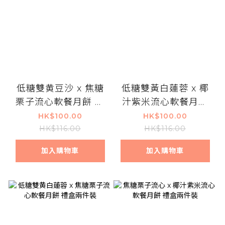
低糖雙黄豆沙 x 焦糖
低糖雙黃白蓮蓉 x 椰
栗子流心軟餐月餅 禮
汁紫米流心軟餐月餅
盒兩件裝
禮盒兩件裝
HK$100.00
HK$100.00
HK$116.00
HK$116.00
加入購物車
加入購物車