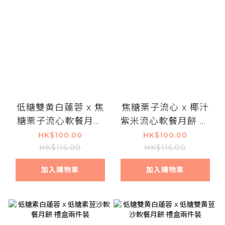
低糖雙黄白蓮蓉 x 焦
焦糖栗子流心 x 椰汁
糖栗子流心軟餐月餅
紫米流心軟餐月餅 禮
禮盒兩件裝
盒兩件裝
HK$100.00
HK$100.00
HK$116.00
HK$116.00
加入購物車
加入購物車