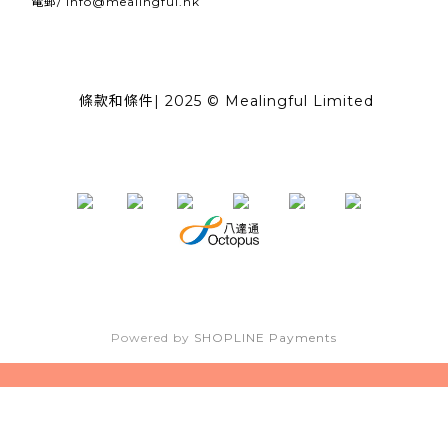
電郵/
info@mealingful.hk
條款和條件
| 2025 © Mealingful Limited
Powered by
SHOPLINE Payments