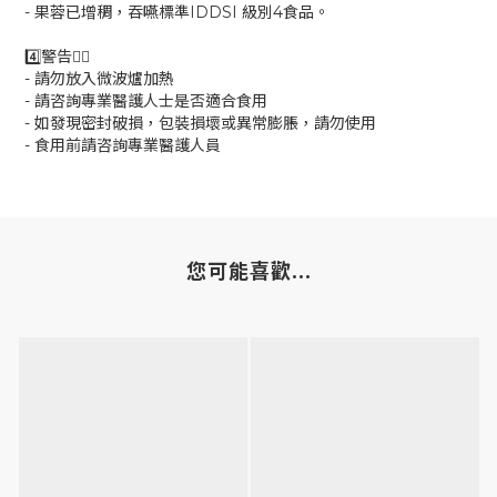
- 果蓉已增稠，吞嚥標準IDDSI 級別4食品。
4️⃣警告🙅‍♀️
- 請勿放入微波爐加熱
- 請咨詢專業醫護人士是否適合食用
- 如發現密封破損，包裝損壞或異常膨脹，請勿使用
- 食用前請咨詢專業醫護人員
您可能喜歡...