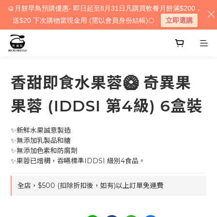
🥮月餅早鳥預購優惠- 即日起至8月31日凡購買軟餐月餅滿$200，
送$20 下次購物當現金用 (需以會員身份結帳)🌕
立即選購
香甜即食水果蓉🥝 奇異果
果蓉 (IDDSI 第4級) 6盒裝
✨新鮮水果誠意製造
✨無添加乳製品和糖
✨無添加色素和防腐劑
✨果蓉已增稠，吞嚥標準IDDSI 級別4食品。
全店，$500 (扣除折扣後，如有)以上訂單免運費