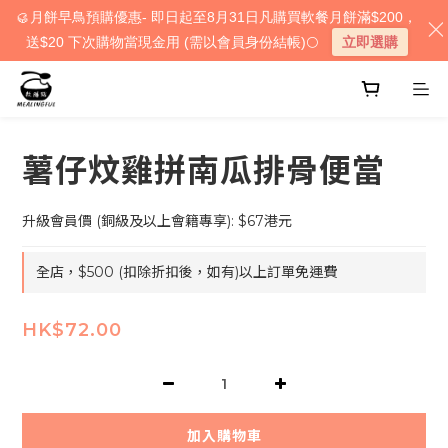
🥮月餅早鳥預購優惠- 即日起至8月31日凡購買軟餐月餅滿$200，
送$20 下次購物當現金用 (需以會員身份結帳)🌕
立即選購
薯仔炆雞拼南瓜排骨便當
升級會員價 (銅級及以上會籍專享): $67港元
全店，$500 (扣除折扣後，如有)以上訂單免運費
HK$72.00
加入購物車