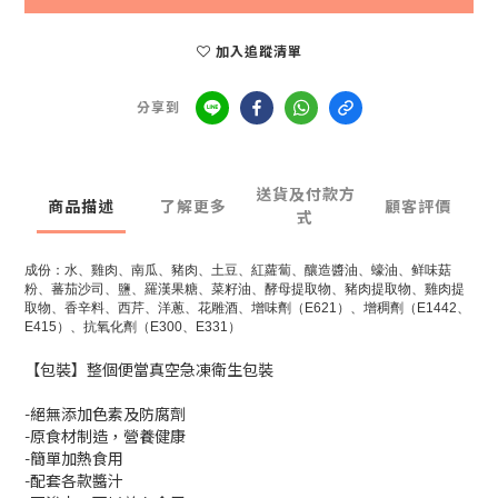
加入追蹤清單
分享到
送貨及付款方
商品描述
了解更多
顧客評價
式
成份：水、雞肉、南瓜、豬肉、土豆、紅蘿蔔、釀造醬油、蠔油、鲜味菇
粉、蕃茄沙司、鹽、羅漢果糖、菜籽油、酵母提取物、豬肉提取物、雞肉提
取物、香辛料、西芹、洋蔥、花雕酒、增味劑（E621）、增稠劑（E1442、
E415）、抗氧化劑（E300、E331）
【包裝】整個便當真空急凍衛生包裝
-絕無添加色素及防腐劑
-原食材制造，營養健康
-簡單加熱食用
-配套各款醬汁