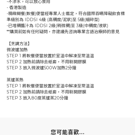
-不滲水，可以放心食用
- 香港製造
-精緻糊餐(軟餐)便當經專業人士鑑定，符合國際吞嚥障礙飲食標
準級別為 IDDSI 4級 (高稠度/泥狀)至 5級(細碎型)
-已增稠醬汁為 IDDSI 2級(稍微稠)至 3級(中稠度/液狀)
**購買前如有任何疑問，亦建議先咨詢專業言語治療師的意見
【烹調方法】
微波爐加熱
STEP 1 將軟餐便當放置於室溫中解凍至常溫温
STEP 2 加熱前請除去紙套，不用剔開膠膜
STEP 3 放入微波爐500W加熱2分鐘
蒸爐蒸熱
STEP 1 將軟餐便當放置於室溫中解凍至常溫温
STEP 2 加熱前請除去紙套，不用剔開膠膜
STEP 3 放入80度蒸爐蒸20分鐘
您可能喜歡...