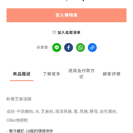
加入購物車
加入追蹤清單
分享到
送貨及付款方
商品描述
了解更多
顧客評價
式
軟餐芝麻湯圓
成份: 中筋麵粉, 水, 芝麻粉, 羅漢果糖, 薑, 黑糖, 酵母, 改性澱粉,
Oillio增稠劑
- 需冷藏於-18度的環境保存