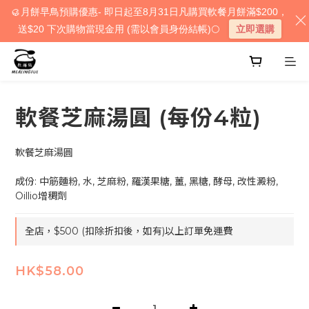
🥮月餅早鳥預購優惠- 即日起至8月31日凡購買軟餐月餅滿$200，
送$20 下次購物當現金用 (需以會員身份結帳)🌕
立即選購
軟餐芝麻湯圓 (每份4粒)
軟餐芝麻湯圓
成份: 中筋麵粉, 水, 芝麻粉, 羅漢果糖, 薑, 黑糖, 酵母, 改性澱粉, 
Oillio增稠劑
全店，$500 (扣除折扣後，如有)以上訂單免運費
HK$58.00