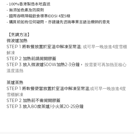
- 100%香港製造本地直送
- 無添加色素及防腐劑
- 國際吞嚥障礙飲食標準IDDSI 4至5級
- 購買前如有任何疑問，亦建議先咨詢專業言語治療師的意見
【烹調方法】
微波爐加熱
STEP 1 將軟餐放置於室溫中解凍至常温;
或可早一晚放進4度雪櫃
解凍
STEP 2 加熱前請揭開膠蓋
STEP 3 放入微波爐500W加熱2-3分鐘，
按需要可再加熱
至核心
溫度溫熱
蒸爐蒸熱
STEP 1 將軟餐便當放置於室溫中解凍至常温;
或可早一晚放進4度
雪櫃解凍
STEP 2 加熱前不需揭開膠蓋
STEP 3 放入80度蒸爐/小火蒸20-25分鐘