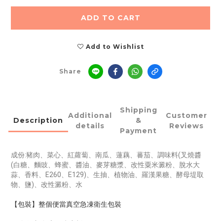
ADD TO CART
Add to Wishlist
Share
Shipping
Additional
Customer
Description
&
details
Reviews
Payment
成份:豬肉、菜心、紅蘿蔔、南瓜、蓮藕、蕃茄、調味料(叉燒醬
(白糖、麵豉、蜂蜜、醬油、麥芽糖漿、改性粟米澱粉、脫水大
蒜、香料、E260、E129)、生抽、植物油、羅漢果糖、酵母堤取
物、鹽)、改性澱粉、水
【包裝】整個便當真空急凍衛生包裝