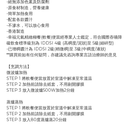
-絕無添加色素及防腐劑
-原食材制造，營養健康
-簡單加熱食用
-配套各款醬汁
-不滲水，可以放心食用
-香港製造
-幸福元氣精緻糊餐(軟餐)便當經專業人士鑑定，符合國際吞嚥障
礙飲食標準級別為 IDDSI 4級 (高稠度/泥狀)至 5級(細碎型)
-已增稠醬汁為 IDDSI 2級(稍微稠)至 3級(中稠度/液狀)
**購買前如有任何疑問，亦建議先咨詢專業言語治療師的意見
【烹調方法】
微波爐加熱
STEP 1 將軟餐便當放置於室溫中解凍至常溫温
STEP 2 加熱前請除去紙套，不用剔開膠膜
STEP 3 放入微波爐500W加熱2分鐘
蒸爐蒸熱
STEP 1 將軟餐便當放置於室溫中解凍至常溫温
STEP 2 加熱前請除去紙套，不用剔開膠膜
STEP 3 放入80度蒸爐蒸20分鐘