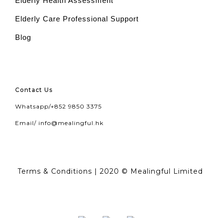
Elderly Health Assessment
Elderly Care Professional Support
Blog
Contact Us
Whatsapp/
+852 9850 3375
Email/
info@mealingful.hk
Terms & Conditions
| 2020 © Mealingful Limited