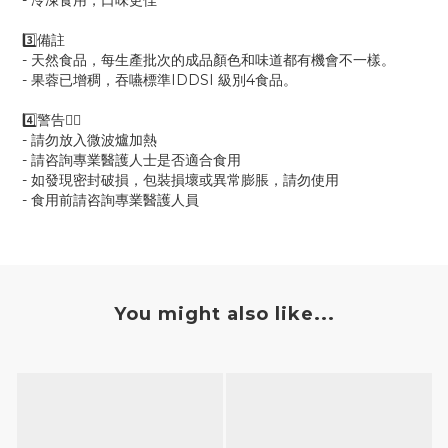
- 冷凍食用，口味更佳
3️⃣備註
- 天然食品，每生產批次的成品顏色和味道都有機會不一樣。
- 果蓉已增稠，吞嚥標準IDDSI 級別4食品。
4️⃣警告🙅‍♀️
- 請勿放入微波爐加熱
- 請咨詢專業醫護人士是否適合食用
- 如發現密封破損，包裝損壞或異常膨脹，請勿使用
- 食用前請咨詢專業醫護人員
You might also like...