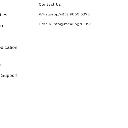
Contact Us
Whatsapp/
+852 9850 3375
ties
Email/
info@mealingful.hk
are
edication
nt
l Support