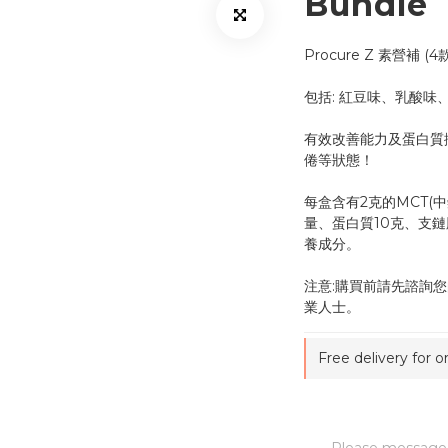
Bundle
Procure Z 素營補 (
包括: 紅豆味、乳酸味
有效改善能力及蛋白質
倦等狀態！
每盒含有2克的MCT(
量、蛋白質10克、支鏈
養成分。
注意:購買前請先諮詢您
業人士。
Free delivery for 