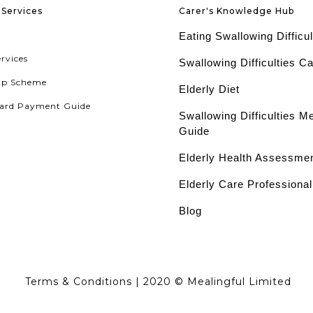
Services
Carer's Knowledge Hub
Eating Swallowing Difficul
ervices
Swallowing Difficulties C
ip Scheme
Elderly Diet
ard Payment Guide
Swallowing Difficulties M
Guide
Elderly Health Assessme
Elderly Care Professiona
Blog
Terms & Conditions
| 2020 © Mealingful Limited