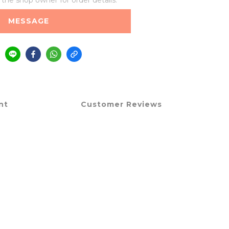
he shop owner for order details.
MESSAGE
nt
Customer Reviews
。