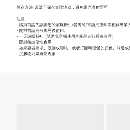
保存方法: 常溫下保存於陰涼處，避免陽光直射即可
注意:
- 購買前請先諮詢您的家庭醫生/營養師/言語治療師等相關專業
- 開封前請充分搖晃後使用。
- 一天請喝1包。(請避免單獨使用本產品進行營養管理）
- 開封後請儘快食用
- 如果容器損壞、洩漏或膨脹，或者打開時液體的顏色、味道
- 沉澱物乃屬自然現象