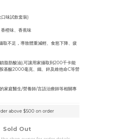
4款口味試飲套裝) 
、香橙味、香蕉味
攝取不足，導致體重減輕、食慾下降、疲
中鎖脂肪酸油),可讓用家攝取到200千卡能
胺基酸2000毫克、鐵、鋅及維他命C等營
的家庭醫生/營養師/言語治療師等相關專
order above $500 on order
Sold Out