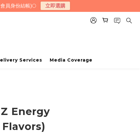
會員身份結帳)🌕
立即選購
elivery Services
Media Coverage
 Z Energy
 Flavors)