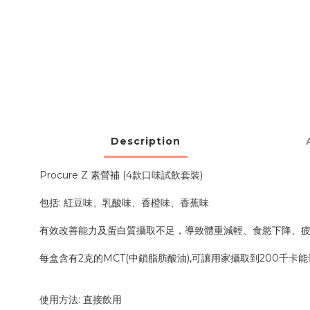
Description
Procure Z 素營補 (4款口味試飲套裝)
包括: 紅豆味、乳酸味、香橙味、香蕉味
有效改善能力及蛋白質攝取不足，導致體重減輕、食慾下降、
每盒含有2克的MCT(中鎖脂肪酸油),可讓用家攝取到200千卡
使用方法: 直接飲用