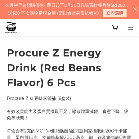
🥮月餅早鳥預購優惠- 即日起至8月31日凡購買軟餐月餅滿$200，
送$20 下次購物當現金用 (需以會員身份結帳)🌕
立即選購
Procure Z Energy
Drink (Red Beans
Flavor) 6 Pcs
Procure Z 紅豆味素營補 (6盒裝)  
有效改善能力及蛋白質攝取不足，導致體重減輕、食慾下降、疲
倦等狀態！
每盒含有2克的MCT(中鎖脂肪酸油),可讓用家攝取到200千卡能
量、蛋白質10克、支鏈胺基酸2000毫克、鐵、鋅及維他命C等營