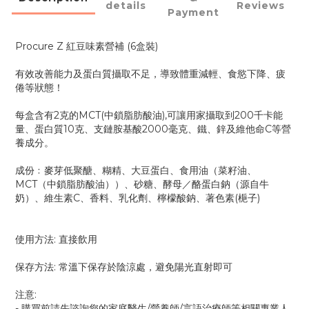
details
Reviews
Payment
Procure Z 紅豆味素營補 (6盒裝)
有效改善能力及蛋白質攝取不足，導致體重減輕、食慾下降、疲
倦等狀態！
每盒含有2克的MCT(中鎖脂肪酸油),可讓用家攝取到200千卡能
量、蛋白質10克、支鏈胺基酸2000毫克、鐵、鋅及維他命C等營
養成分。
成份﹕麥芽低聚醣、糊精、大豆蛋白、食用油（菜籽油、
MCT（中鎖脂肪酸油））、砂糖、酵母／酪蛋白鈉（源自牛
奶）、維生素C、香料、乳化劑、檸檬酸鈉、著色素(梔子)
使用方法: 直接飲用
保存方法: 常溫下保存於陰涼處，避免陽光直射即可
注意:
- 購買前請先諮詢您的家庭醫生/營養師/言語治療師等相關專業人