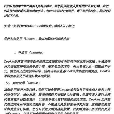
您提供的個人資料用於直接行銷
我們只會根據中華民國個人資料保護法，將
。我們
的直接行銷內容可能有幾種形式，包括但不限於行銷郵件、電子郵件和簡訊，其詳情列
於以下小節。
[注意：如果已啟動 COOKIE/追蹤技術，請插入以下部分]
我們如何使用「Cookie」和其他類似的追蹤技術
什麼是「Cookie」
Cookie是商店伺服器在登錄商店或瀏覽商店內容時存儲在您的電腦，手機或任
何其他智慧終端設備中的小檔，通常包含標識符，商店名稱以及一些數位和字
元。當您再次訪問該商店時，該商店可以通過Cookie識別您的瀏覽器。Cookie 
可能會存儲使用者偏好和其他資訊。
（2） 如何使用「Cookie」
當您使用我們的商店時，我們可能會通過Cookie或類似技術蒐集個人資料主體
的設備型號、操作系統、設備標識碼和登錄IP位址資訊，並緩存個人資料主體
的瀏覽資訊和點擊資訊，以便查看個人資料主體的網路環境。Cookies允許我
們在訪問商店時識別您的身份，不斷優化商店的使用者友好性，並根據您的需
求對商店進行調整。您也可以更改瀏覽器的設置，以便瀏覽器不接受我們商店
上的Cookie，但這可能會影響您對商店某些功能的使用。