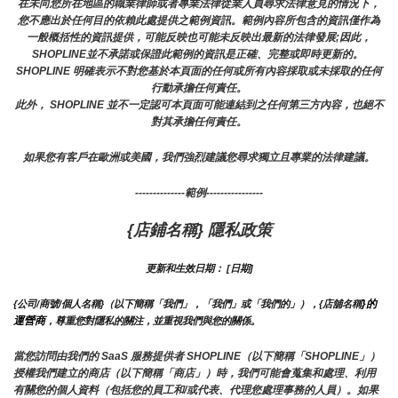
在未向您所在地區的職業律師或者專業法律從業人員尋求法律意見的情況下，
您不應出於任何目的依賴此處提供之範例資訊。範例內容所包含的資訊僅作為
一般概括性的資訊提供，可能反映也可能未反映出最新的法律發展;因此，
SHOPLINE並不承諾或保證此範例的資訊是正確、完整或即時更新的。 
SHOPLINE 明確表示不對您基於本頁面的任何或所有內容採取或未採取的任何
行動承擔任何責任。
此外， SHOPLINE 並不一定認可本頁面可能連結到之任何第三方內容，也絕不
對其承擔任何責任。
如果您有客戶在歐洲或美國，我們強烈建議您尋求獨立且專業的法律建議。
--------------範例----------------
{店鋪名稱} 隱私政策
更新和生效日期： [日期]
}的
{公司/商號/個人名稱}（以下簡稱「我們」，「我們」或「我們的」），{店舖名稱
運營商
，尊重您對隱私的關注，並重視我們與您的關係。 
當您訪問由我們的 SaaS 服務提供者 SHOPLINE（以下簡稱「SHOPLINE」）
授權我們建立的商店（以下簡稱「商店」）時，我們可能會蒐集和處理、利用
有關您的個人資料（包括您的員工和/或代表、代理您處理事務的人員）。如果