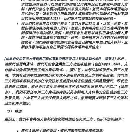
承認並同意我們可以與我們的附屬公司共用您和您的客戶的個人資
料。我們只會在必要的範圍內共享個人資料，並受本隱私政策規定的
目的的約束。如果我們共用敏感個人資料或我們的關聯公司出於不同
目的使用和處理個人資料，我們將再次尋求您的授權和同意。
與我們的第三方合作夥伴共享：我們只會出於合法、正當、必要、具
體和明確的目的共用個人資料，並且只會共用向您或您的客戶提供相
關服務所必需的個人資料。我們不會共用可以識別您
身份的個人資
料
，除非法律或法規另有規定。通常，這些第三方合作夥伴也是數據
控制者，他們將在徵得您的同意后在自己的帳戶中處理個人資料。此
類合作夥伴可能有自己單獨的隱私政策和用戶協定。
 此外，
[如果您使用第三方营銷應用程式蒐集有關您商店上買家活動的資訊，請插入]
當我們使用
商店
時
，
我們可能會
使用
第三方功能或服務（包括Apps Store、支
付閘道或物流服務提供者的應用程式）。請注意，此類功能或服務由第三方提
供。本隱私政策中描述的規則和程式不適用於此類第三方功能和服務。您向第
三方商店或服務提供的任何資訊將直接提供給這些服務的網路運營商。即使您
通過商店訪問，您也必須遵守這些第三方的適用隱私政策和用戶協定（如果
有）。我們不對任何第三方商店的內容以及有關個人資料和安全措施的第三方
政策負責。在向第三方提供任何個人資料之前，您應閱讀並理解第三方的隱私
政策和用戶協定。
（3） 轉讓
原則上，我們不會將個人資料的控制權轉讓給任何第三方，但以下情況除外：
應個人資料主體的要求，或經您事先明確授權或同意;