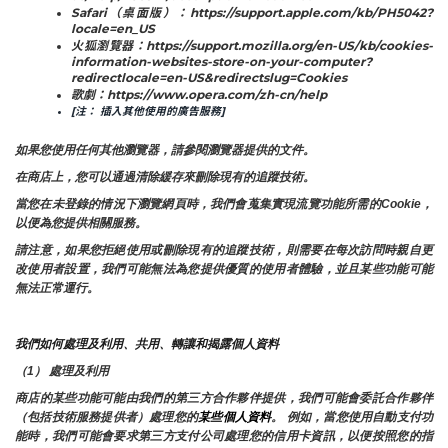
Safari（桌面版）：https://support.apple.com/kb/PH5042?
locale=en_US
火狐瀏覽器：https://support.mozilla.org/en-US/kb/cookies-
information-websites-store-on-your-computer?
redirectlocale=en-US&redirectslug=Cookies
歌劇：https://www.opera.com/zh-cn/help
[注： 插入其他使用的廣告服務]
如果您使用任何其他瀏覽器，請參閱瀏覽器提供的文件。
在商店上，您可以通過清除緩存來刪除現有的追蹤技術。
當您在未登錄的情況下瀏覽網頁時，我們會蒐集實現流覽功能所需的Cookie，
以便為您提供相關服務。
請注意，如果您拒絕使用或刪除現有的追蹤技術，則需要在每次訪問時親自更
改使用者設置，我們可能無法為您提供優質的使用者體驗，並且某些功能可能
無法正常運行。
我們如何處理及利用、共用、轉讓和揭露個人資料
（1） 處理及利用
商店的某些功能可能由我們的第三方合作夥伴提供，我們可能會委託合作夥伴
（包括技術服務提供者）處理您的
某些個人資料
。 例如，當您使用自動支付功
能時，我們可能會要求第三方支付公司處理您的信用卡資訊，以便按照您的指