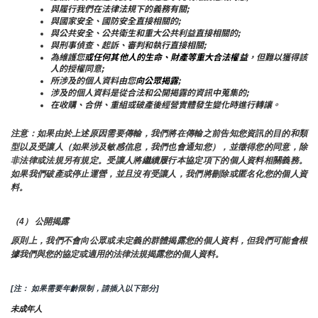
與履行我們在法律法規下的義務有關;
與國家安全、國防安全直接相關的;
與公共安全、公共衛生和重大公共利益直接相關的;
與刑事偵查、起訴、審判和執行直接相關;
為維護您
或任何其他人的生命、財產等重大合法權益
，但難以獲得該
人的授權同意;
所涉及的個人資料由您
向公眾揭露
;
涉及的個人資料是從合法和公開揭露的資訊中蒐集的;
在收購、合併、重組或破產後經營實體發生變化時進行轉讓。
注意：如果由於上述原因需要傳輸，我們將在傳輸之前告知您資訊的目的和類
型以及受讓人（如果涉及敏感信息，我們也會通知您），並徵得您的同意，除
非法律或法規另有規定。受讓人將繼續履行本協定項下的個人資料相關義務。
如果我們破產或停止運營，並且沒有受讓人，我們將刪除或匿名化您的個人資
料。
（4） 公開揭露
原則上，我們不會向公眾或未定義的群體揭露您的個人資料，但我們可能會根
據我們與您的協定或適用的法律法規揭露您的個人資料。
[注： 如果需要年齡限制，請插入以下部分]
未成年人