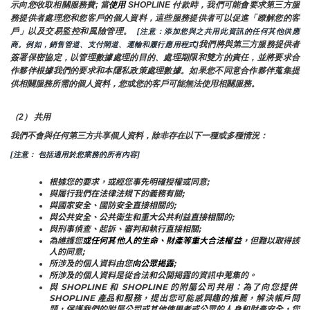
示向您收取相關服務費; 當
使用 
SHOPLINE 付款時，我們可能會要求第三方服
務提供者處理您和您客戶的個人資料，這些服務提供者可以促進「瞭解您的客
戶」以及交易監控和風險管理。 
 [注意：添加您與之共用此資訊的任何其他供應
我們將與第三方服務提供者
商。例如，銷售管道、支付閘道、運輸和履行應用程式]
簽署保密協定，以管理數據處理的目的、處理期限和雙方的責任，並將要求合
作夥伴根據我們的要求和本隱私政策處理數據。如果您不同意合作夥伴蒐集提
供相關服務所需的個人資料，您或您的客戶可能無法使用相關服務。
（2） 共用
我們不會與任何第三方共享個人資料，除非存在以下一種或多種情況：
[注意： 包括適用於您業務的所有內容]
根據您的要求，或經您事先明確授權或同意;
與履行我們在法律法規下的義務有關;
與國家安全、國防安全直接相關的;
與公共安全、公共衛生和重大公共利益直接相關的;
與刑事偵查、起訴、審判和執行直接相關;
為維護您
或任何其他人的生命、財產等重大合法權益
，但難以取得該
人的同意;
所涉及的個人資料由您
向公眾揭露
;
所涉及的個人資料是從合法和公開揭露的資訊中蒐集的。
與 SHOPLINE 和 SHOPLINE 的附屬公司共用：為了向您提供 
SHOPLINE 產品和服務，提出您可能感興趣的推薦，解決帳戶問
題，保護我們的附屬公司或其他使用者或公眾的人身和財產安全，您