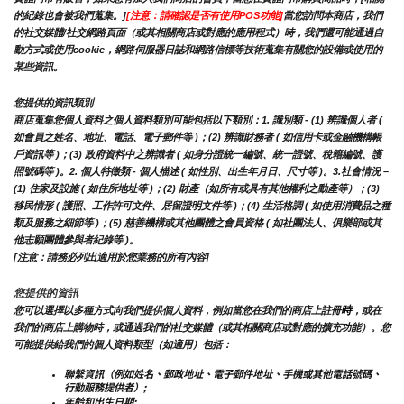
的紀錄也會被我們蒐集。]
[注意：請確認是否有使用POS功能]
當您訪問本商店，我們
的社交媒體/社交網路頁面（或其相關商店或對應的應用程式）時，我們還可能通過自
動方式或使用cookie，網路伺服器日誌和網路信標等技術蒐集有關您的設備或使用的
某些資訊。
您提供的資訊類別
商店蒐集您個人資料之個人資料類別可能包括以下類別：1. 識別類 - (1) 辨識個人者 ( 
如會員之姓名、地址、電話、電子郵件等 )；(2) 辨識財務者 ( 如信用卡或金融機構帳
戶資訊等 )；(3) 政府資料中之辨識者 ( 如身分證統一編號、統一證號、稅籍編號、護
照號碼等 )。2. 個人特徵類 - 個人描述 ( 如性別、出生年月日、尺寸等 )。3.社會情況 – 
(1) 住家及設施 ( 如住所地址等 )；(2) 財產（如所有或具有其他權利之動產等）；(3) 
移民情形 ( 護照、工作許可文件、居留證明文件等 )；(4) 生活格調 ( 如使用消費品之種
類及服務之細節等 )；(5) 慈善機構或其他團體之會員資格 ( 如社團法人、俱樂部或其
他志願團體參與者紀錄等 )。
[注意：請務必列出適用於您業務的所有內容]
您提供的資訊
時
您可以選擇以多種方式向我們提供個人資料，例如當您在我們的商店上註冊
，或在
我們的商店上購物時，或通過我們的社交媒體（或其相關商店或對應的擴充功能）。您
可能提供給我們的個人資料類型（如適用）包括：
聯繫資訊（例如姓名、郵政地址、電子郵件地址、手機或其他電話號碼、
行動服務提供者）;
年齡和出生日期;