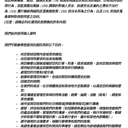
知您商業機會、產品、服務及更新；(9) 偵測並保護您及商店免於錯誤、詐欺或其他犯
罪行為，並監測遵法風險；(10) 調查針對個人安全、財產安全及違約之潛在不法行
為；(11) 履行條款與細則及退換貨政策；(12) 依法令所為之行為；以及 (13) 其他於蒐
集當時取得您同意之目的。
[注意：請務必列出適用於您業務的所有內容]
我們如何使用個人資料
我們可能會將您提供的資訊用於以下目的：
向您發送促銷內容或其他通信;
向您提供所要求的信息和服務;
與您聯繫以跟進或確認您的訂單，約會，退貨或退款，並向您發送與我們
提供給您的產品和服務相關的其他非行銷通信;
處理您的付款和/或交易;
創建和管理您的帳戶，包括訪問您的購買歷史記錄;
回復您的詢問;
在我們的商店、社交媒體商店和其他地方定製廣告，以滿足您的興趣和歷
史;
與您溝通並管理您參與的特殊活動、競賽、抽獎、活動（如有）、調查和
其他優惠;
操作並與您就我們的社交網路或[移動應用程式]進行溝通;
運營、評估和改進我們的業務（包括開發新產品和服務，增強和改進我們
的產品和服務，管理我們的溝通，分析我們的產品，執行市場研究、數據
分析和客戶關係管理計劃，以及執行會計、審計和其他內部職能）;
遵守適用的法律要求、相關行業標準和我們的政策;
為避免重複並確保您的資訊的準確性，請定期在內部或通過我們的服務提