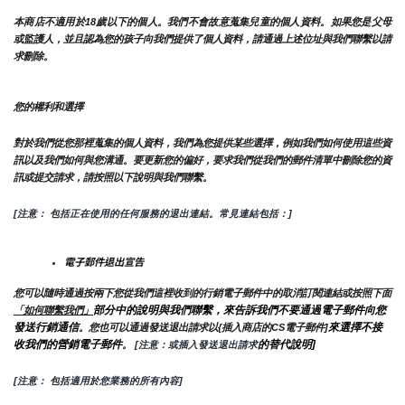
本商店不適用於18歲以下的個人。我們不會故意蒐集兒童的個人資料。如果您是父母
或監護人，並且認為您的孩子向我們提供了個人資料，請通過上述位址與我們聯繫以請
求刪除。
您的權利和選擇
對於我們從您那裡蒐集的個人資料，我們為您提供某些選擇，例如我們如何使用這些資
訊以及我們如何與您溝通。要更新您的偏好，要求我們從我們的郵件清單中刪除您的資
訊或提交請求，請按照以下說明與我們聯繫。
[注意： 包括正在使用的任何服務的退出連結。常見連結包括：]
電子郵件退出宣告
您可以隨時通過按兩下您從我們這裡收到的行銷電子郵件中的取消訂閱連結或按照下面
部分中的說明與我們聯繫，來告訴我們不要通過電子郵件向您
「如何聯繫我們」
發送行銷通信
來選擇不接
。您也可以通過發送退出請求以{插入商店的CS電子郵件]
收我們的營銷電子郵件
的替代說明]
。
 [注意：或插入發送退出請求
[注意： 包括適用於您業務的所有內容]