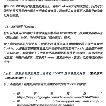
在SHOPLINE中我們所建立的商店上，藉助Cookie和其他類似技術，我們可以
識別您是否是我們的既有使用者或者會員，而無需在每個頁面上重新登錄和進
行身份驗證。
（3）如何管理「Cookie」
您可以根據自己的偏好來管理或刪除某些類別的追蹤技術。許多瀏覽器都具有
「請勿追蹤」功能，可向商店發送「請勿追蹤」 請求。
除了我們提供的控制之外，您還可以選擇在其互聯網瀏覽器中啟用或禁用
Cookie。大多數互聯網瀏覽器還允許您選擇是禁用所有 Cookie 還是僅禁用第
三方 Cookie。默認情況下，大多數互聯網瀏覽器 都接受 Cookie，但可以更改
此設置。有關詳細資訊，請參閱 Internet 瀏覽器中的「説明」功能表或設備的
文件。
隱私政策
[注意： 請務必根據您商店上的當前 COOKIE 清單檢查此列表： 
（shopline.com）。
]
以下連結提供了有關如何在所有主流瀏覽器中控制 Cookie 的說明：
谷歌瀏覽器：
https://support.google.com/chrome/answer/95647?hl=en
IE：https://support.microsoft.com/en-
us/help/260971/description-of-cookies