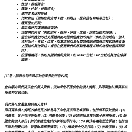
性別，首選語言;
種族，性別，首選語言;
使用者名稱和密碼
付款資訊（例如您的支付卡號、到期日、送貨位址和帳單位址）;
購買歷史記錄;
產品偏好和溝通管道偏好;
您提供的內容（例如照片、視頻、評論、文章、調查回復和評論）;
當您訪問我們的社交媒體頁面時提供給我們的資訊（例如您的姓名、個人
資料圖片、喜歡、位置、朋友清單以及社交媒體網路或應用程式註冊頁面
上描述的其他資訊，或您在使用我們的移動應用程式時的地理位置詳細資
訊）;
設備標識碼，例如有關設備的資訊，如 MAC 位址、IP 位址或其他在線標
識碼。
[注意：請務必列出適用於您業務的所有內容]
您自願向我們提供您的個人資料，但如果您不提供您的個人資料，則可能無法獲得某些
服務和促銷活動。
我們為什麼蒐集您的個人資料
商店蒐集個人資料的特定目的皆是為了向您提供商品或服務，包括但不限於提供：(1) 
消費者、客戶管理與服務；(2) 消費者保護；(3) 網路購物及其他電子商務服務；(4) 驗
證您的個人身份 ( 如以保護您免於詐欺等犯罪行為 )；(5) 解決各種類型之爭議 ( 包括但
不限於消費糾紛、智慧財產權爭議等 )； (6) 增進安全交易行為；(7) 收取債務； (8) 通