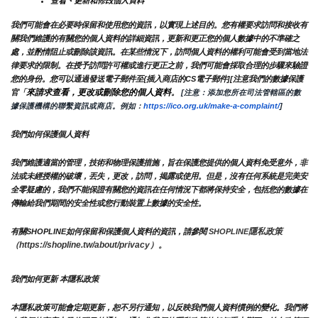
查看、更新和修改個人資料
我們可能會在必要時保留和使用您的資訊，以實現上述目的。您有權要求訪問和接收有
關我們維護的有關您的個人資料的詳細資訊，更新和更正您的個人數據中的不準確之
處，並酌情阻止或刪除該資訊。在某些情況下，訪問個人資料的權利可能會受到當地法
律要求的限制。在授予訪問許可權或進行更正之前，我們可能會採取合理的步驟來驗證
您的身份。您可以通過發送電子郵件至{插入商店的CS電子郵件][注意我們的數據保護
來請求查看，更改或刪除您的個人資料
官「
。
 [注意：添加您所在司法管轄區的數
據保護機構的聯繫資訊或商店。例如：
https://ico.org.uk/make-a-complaint/
]
我們如何保護個人資料
我們維護適當的管理，技術和物理保護措施，旨在保護您提供的個人資料免受意外，非
法或未經授權的破壞，丟失，更改，訪問，揭露或使用。但是，沒有任何系統是完美安
全零疑慮的，我們不能保證有關您的資訊在任何情況下都將保持安全，包括您的數據在
傳輸給我們期間的安全性或您行動裝置上數據的安全性。
隱私政策 
有關SHOPLINE如何保留和保護個人資料的資訊，請參閱 
SHOPLINE
（https://shopline.tw/about/privacy）。 
我們如何更新 本隱私政策 
本隱私政策可能會定期更新，恕不另行通知，以反映我們個人資料慣例的變化。我們將