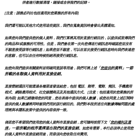
供者進行數據清理，鏈接或合併我們的記錄。
[注意：請務必列出包括適用於您業務的所有內容]
我們還可能以其他方式使用這些資訊，我們在蒐集資訊時會發出具體通知。
如果您向我們提供您的個人資料，我們打算將其用於直接行銷目的，以提供或宣傳我們
的商品和/或服務的可用性。但是，我們會在第一次向您傳送行銷訊息時確認您並沒有
不願意接受該等行銷訊息；如果您並不願意，可以在首次接受行銷訊息時向我們表達您
的意願，也可以在任何時候拒絕再接受行銷訊息。
「
的資料」一節
如您向我們提供有關資料並明確同意該等用途，我們可將上述
您提供
所載的各類個人資料用於直接促銷。
直接營銷通訊可能透過各種渠道發送給您，包括 電話、郵寄、電郵、簡訊、手機應用
程式、網路應用程式、社交媒體商店及其他通訊方式。 [注意：包括適用於您業務的所
有內容] 如果已經徵得您的同意，您在表格中提供的個人數據，或您在同意上述訂閱時
提供的個人數據將同時被我們用於該行銷目的。我們對本段所述任何數據傳輸問題的處
理將與本隱私政策中提供的內容保持一致。
倘若您不希望我們使用您的個人資料作直接促銷，您可隨時按照下文「
您的權利及選
」一節所載的程序選擇退出我們的直接促銷
擇
。如您有需要，本行必須停止使用您
的個人資料作直接促銷用途，而毋須向您收取任何費用。