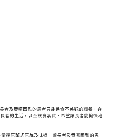
而，很多長者及吞嚥困難的患者只能進食不美觀的糊餐，容
中長者的生活，以至飲食素質，希望讓長者能愉快地
過盡量還原菜式原貌及味道，讓長者及吞嚥困難的患