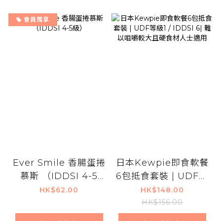
會員獨享
Ever Smile 香腸蛋捲
日本Kewpie即食軟餐
慕斯 （IDDSI 4-5
6包抵食套裝 | UDF等
級）
級1 / IDDSI 6| 難以咀
HK$62.00
HK$148.00
嚼較大且硬食材人士適
HK$156.00
用