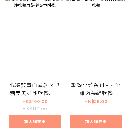
低糖雙黄白蓮蓉 x 低
軟餐小菜系列 - 粟米
糖雙黄荳沙軟餐月餅
雞肉慕絲軟餐
禮盒兩件裝
HK$100.00
HK$58.00
HK$110.00
加入購物車
加入購物車