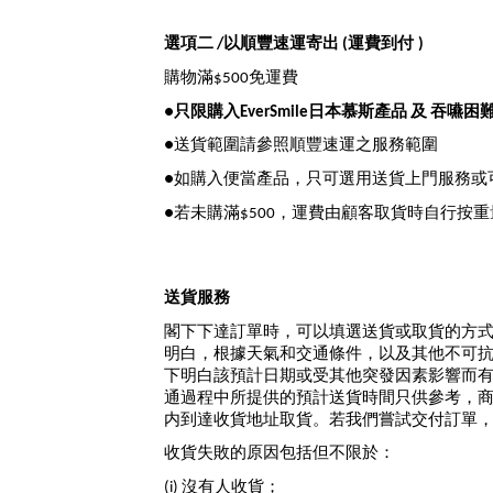
選項二 /以順豐速運寄出 (運費到付
)
購物滿$500免運費
●
只限購入EverSmile日本慕斯產品 及 吞嚥
●送貨範圍請參照順豐
速運之服務範圍
●如購入便當產品，只可選用送貨上門服務或
●若未購滿$500，運費由顧客取貨時自行按重
送貨服務
閣下下達訂單時，可以填選送貨或取貨的方式及
明白，根據天氣和交通條件，以及其他不可
下明白該預計日期或受其他突發因素影響而
通過程中所提供的預計送貨時間只供參考，
内到達收貨地址取貨。若我們嘗試交付訂單
收貨失敗的原因包括但不限於：
(i) 沒有人收貨；