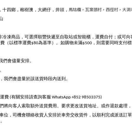
馬牯纜，瓦窯頭村，西徑村，大洞
門，十四鄉，榕樹澳，大網仔，井頭，
山
非冷凍商品，可選擇順豐快遞至自取站或智能櫃，運費自付；或可向
（以標準運費$80為基準）。如購物未滿$500，則需要同時支付
我們會儘量安排。
。
况，我們會盡量於該送貨時段內送到。
關安排請查詢客服 WhatsApp +852 98503375)
我們將向客人索取額外送貨費用、要求更改送貨地址、或作退款處理
車位，司機會聯絡收貨人安排於車旁交收貨件，以順利完成派送訂單
用。