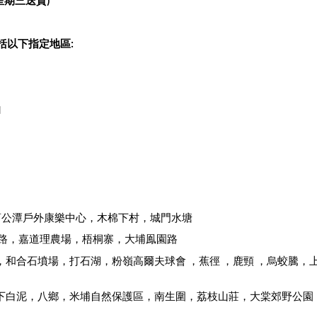
期三送貨) 
括以下指定地區:
山
 ，曹公潭戶外康樂中心，木棉下村，城門水塘
窰路，嘉道理農場，梧桐寨，大埔鳯園路
，和合石墳場，打石湖，粉嶺高爾夫球會 ，蕉徑 ，鹿頸 ，烏蛟騰
／下白泥，八鄉，米埔自然保護區，南生圍，荔枝山莊，大棠郊野公園