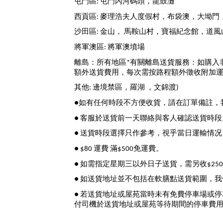
屯門區: 屯門內河碼頭，龍鼓灘
西貢區: 麥理浩夫人度假村，布袋澳，大坳
沙田區: 金山， 馬鞍山村，寶福紀念館，道風
將軍澳區: 將軍澳墳場
離島：所有地區*有關離島送貨服務：如購入
額外送貨費用，每次需按路程額外徵收附加運費
其他: 邊境禁區，羅湖 ，文錦渡)
●如有任何時段不方便收貨，請在訂單備註，
● 
客服於送貨前一天聯絡與客人確認送貨時段
● 送貨時段選擇只作參考，視乎當日運輸情
● $80 運費 滿$500免運費。
● 
如需指定星期三以外日子送貨，需另收$250運費 (有
● 如送貨地址並不包括在軟膳點送貨範圍，
● 
若送貨地址或屋苑當時未有免費停車場或停
付司機於送貨
地址或屋苑等待期間的
停車費