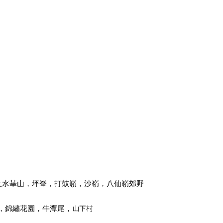
，上水華山，坪輋，打鼓嶺，沙嶺，八仙嶺郊野
山下村
，錦繡花園，牛潭尾，