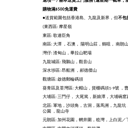
選項一 / 基本送貨上門服務 (逢星期一截單，星
購物滿$500免運費
●送貨範圍包括香港島、九龍及新界，但
不包
(東西區: 摩星嶺
東區: 歌連臣角
南區: 大潭 ，石澳， 陽明山莊，鶴咀， 南朗
灣仔: 渣甸山，畢拉山靶場
九龍城區: 飛鵝山，觀音山
深水埗區: 昂船洲 ，郝德傑山
觀塘區: 啟德郵輪碼頭
葵青區及荃灣區: 大帽山，貨櫃碼頭1-9號
大埔區: 三門仔， 大尾篤，新娘潭，大埔碗
北區: 軍地，沙頭角，古洞，落馬洲，九龍坑
公園 ，龍山寺
元朗區: 加州花園，輞井圍，稔灣，上白泥