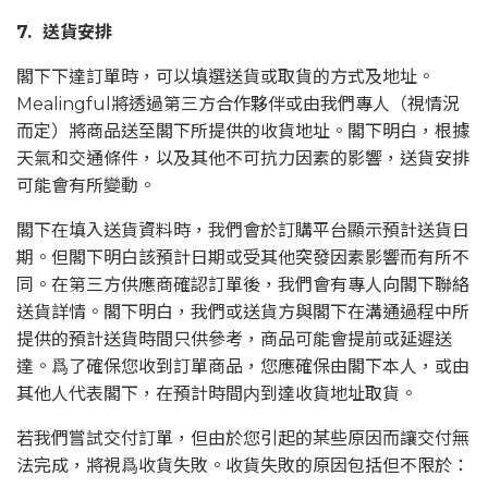
7. 送貨安排
閣下下達訂單時，可以填選送貨或取貨的方式及地址。
Mealingful將透過第三方合作夥伴或由我們專人（視情況
而定）將商品送至閣下所提供的收貨地址。閣下明白，根據
天氣和交通條件，以及其他不可抗力因素的影響，送貨安排
可能會有所變動。
閣下在填入送貨資料時，我們會於訂購平台顯示預計送貨日
期。但閣下明白該預計日期或受其他突發因素影響而有所不
同。在第三方供應商確認訂單後，我們會有專人向閣下聯絡
送貨詳情。閣下明白，我們或送貨方與閣下在溝通過程中所
提供的預計送貨時間只供參考，商品可能會提前或延遲送
達。爲了確保您收到訂單商品，您應確保由閣下本人，或由
其他人代表閣下，在預計時間内到達收貨地址取貨。
若我們嘗試交付訂單，但由於您引起的某些原因而讓交付無
法完成，將視爲收貨失敗。收貨失敗的原因包括但不限於：