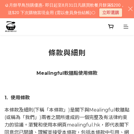
🥮月餅早鳥預購優惠- 即日起至8月31日凡購買軟餐月餅滿$200，
送$20 下次購物當現金用 (需以會員身份結帳)🌕
立即選購
條款與細則
Mealingful軟膳點使用條款
1. 使用條款
本條款及細則(下稱「本條款」)是閣下與Mealingful軟膳點
(或稱為「我們」)兩者之間所達成的一個完整及有法律約束
力的協議。瀏覽和使用本網頁mealingful.hk，即代表閣下
同意您已閱讀、理解並接受本條款，包括本條款中引用、網