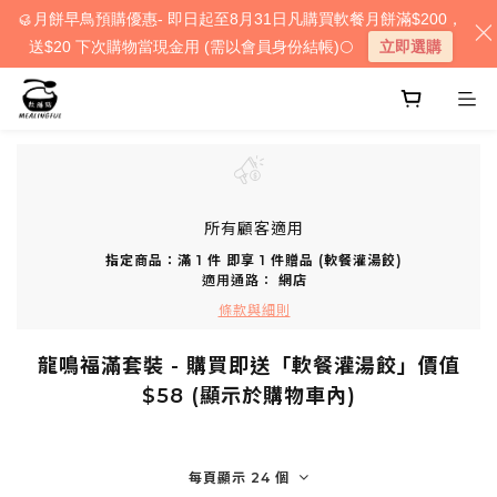
🥮月餅早鳥預購優惠- 即日起至8月31日凡購買軟餐月餅滿$200，
送$20 下次購物當現金用 (需以會員身份結帳)🌕
立即選購
所有顧客適用
指定商品：滿 1 件 即享 1 件贈品 (軟餐灌湯餃)
適用通路：
網店
條款與細則
龍鳴福滿套裝 - 購買即送「軟餐灌湯餃」價值
$58 (顯示於購物車內)
每頁顯示 24 個