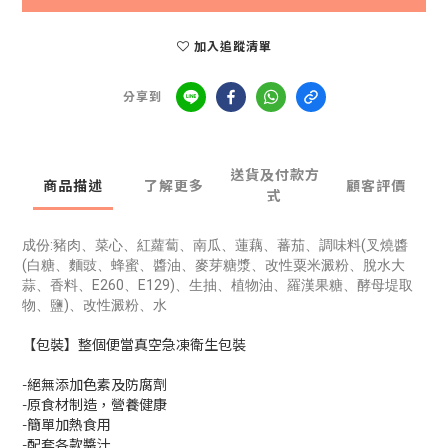
加入追蹤清單
分享到
送貨及付款方
商品描述
了解更多
顧客評價
式
成份:豬肉、菜心、紅蘿蔔、南瓜、蓮藕、蕃茄、調味料(叉燒醬
(白糖、麵豉、蜂蜜、醬油、麥芽糖漿、改性粟米澱粉、脫水大
蒜、香料、E260、E129)、生抽、植物油、羅漢果糖、酵母堤取
物、鹽)、改性澱粉、水
【包裝】整個便當真空急凍衛生包裝
-絕無添加色素及防腐劑
-原食材制造，營養健康
-簡單加熱食用
-配套各款醬汁