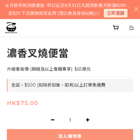
🥮月餅早鳥預購優惠- 即日起至8月31日凡購買軟餐月餅滿$200，
送$20 下次購物當現金用 (需以會員身份結帳)🌕
立即選購
濃香叉燒便當
升級會員價 (銅級及以上會籍專享): $65港元
全店，$500 (扣除折扣後，如有)以上訂單免運費
HK$75.00
加入購物車