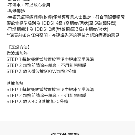
-不滲水，可以放心食用
-香港製造
-幸福元氣精緻糊餐(軟餐)便當經專業人士鑑定，符合國際吞嚥障
礙飲食標準級別為 IDDSI 4級 (高稠度/泥狀)至 5級(細碎型)
-已增稠醬汁為 IDDSI 2級(稍微稠)至 3級(中稠度/液狀)
**購買前如有任何疑問，亦建議先咨詢專業言語治療師的意見
【烹調方法】
微波爐加熱
STEP 1 將軟餐便當放置於室溫中解凍至常溫温
STEP 2 加熱前請除去紙套，不用剔開膠膜
STEP 3 放入微波爐500W加熱2分鐘
蒸爐蒸熱
STEP 1 將軟餐便當放置於室溫中解凍至常溫温
STEP 2 加熱前請除去紙套，不用剔開膠膜
STEP 3 放入80度蒸爐蒸20分鐘