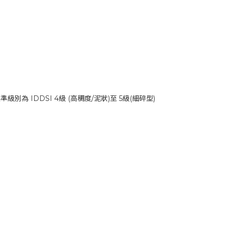
 IDDSI 4級 (高稠度/泥狀)至 5級(細碎型)