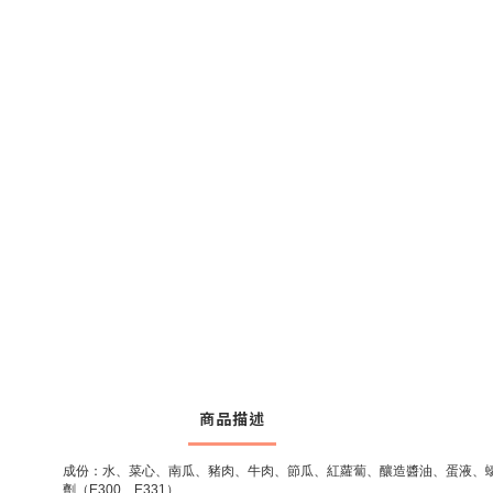
商品描述
成份：水、菜心、南瓜、豬肉、牛肉、節瓜、紅蘿蔔、釀造醬油、蛋液、蠔油
劑（E300、E331）