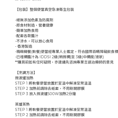
【包裝】整個便當真空急凍衛生包裝
-絕無添加色素及防腐劑
-原食材制造，營養健康
-簡單加熱食用
-配套各款醬汁
-不滲水，可以放心食用
- 香港製造
-精緻糊餐(軟餐)便當經專業人士鑑定，符合國際吞嚥障礙飲食標準級別為
-已增稠醬汁為 IDDSI 2級(稍微稠)至 3級(中稠度/液狀)
**購買前如有任何疑問，亦建議先咨詢專業言語治療師的意見
【烹調方法】
微波爐加熱
STEP 1 將軟餐便當放置於室溫中解凍至常溫温
STEP 2 加熱前請除去紙套，不用剔開膠膜
STEP 3 放入微波爐500W加熱2分鐘
蒸爐蒸熱
STEP 1 將軟餐便當放置於室溫中解凍至常溫温
STEP 2 加熱前請除去紙套，不用剔開膠膜