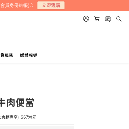
會員身份結帳)🌕
立即選購
送貨服務
媒體報導
牛肉便當
會籍專享): $67港元