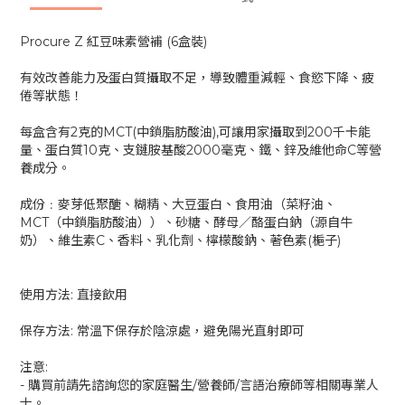
Procure Z 紅豆味素營補 (6盒裝)
有效改善能力及蛋白質攝取不足，導致體重減輕、食慾下降、疲
倦等狀態！
每盒含有2克的MCT(中鎖脂肪酸油),可讓用家攝取到200千卡能
量、蛋白質10克、支鏈胺基酸2000毫克、鐵、鋅及維他命C等營
養成分。
成份﹕麥芽低聚醣、糊精、大豆蛋白、食用油（菜籽油、
MCT（中鎖脂肪酸油））、砂糖、酵母／酪蛋白鈉（源自牛
奶）、維生素C、香料、乳化劑、檸檬酸鈉、著色素(梔子)
使用方法: 直接飲用
保存方法: 常溫下保存於陰涼處，避免陽光直射即可
注意:
- 購買前請先諮詢您的家庭醫生/營養師/言語治療師等相關專業人
士。