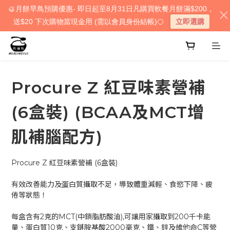
🥮月餅早鳥預購優惠- 即日起至8月31日凡購買軟餐月餅滿$200，
送$20 下次購物當現金用 (需以會員身份結帳)🌕
立即選購
Procure Z 紅豆味素營補
(6盒裝) (BCAA及MCT增
肌補腦配方)
Procure Z 紅豆味素營補 (6盒裝)  
有效改善能力及蛋白質攝取不足，導致體重減輕、食慾下降、疲
倦等狀態！
每盒含有2克的MCT(中鎖脂肪酸油),可讓用家攝取到200千卡能
量、蛋白質10克、支鏈胺基酸2000毫克、鐵、鋅及維他命C等營