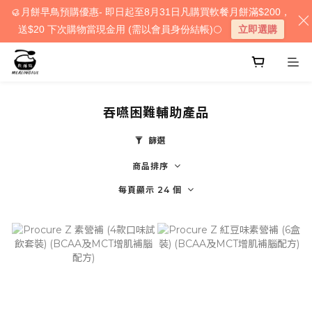
🥮月餅早鳥預購優惠- 即日起至8月31日凡購買軟餐月餅滿$200，
送$20 下次購物當現金用 (需以會員身份結帳)🌕
立即選購
吞嚥困難輔助產品
篩選
商品排序
每頁顯示 24 個