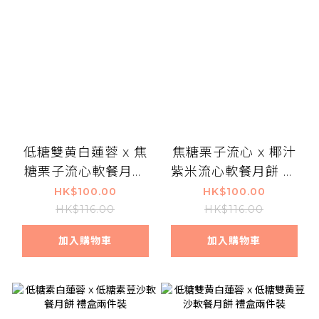
低糖雙黄白蓮蓉 x 焦
焦糖栗子流心 x 椰汁
糖栗子流心軟餐月餅
紫米流心軟餐月餅 禮
禮盒兩件裝
盒兩件裝
HK$100.00
HK$100.00
HK$116.00
HK$116.00
加入購物車
加入購物車