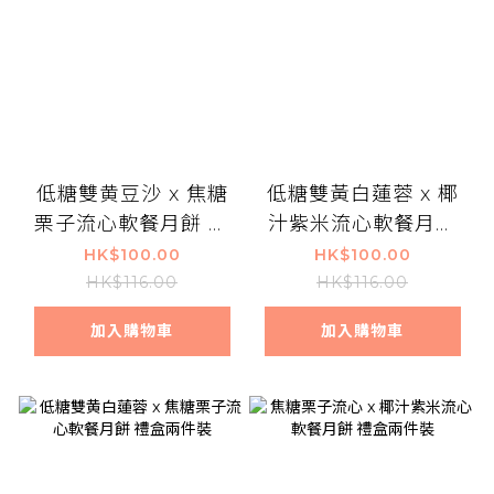
低糖雙黄豆沙 x 焦糖
低糖雙黃白蓮蓉 x 椰
栗子流心軟餐月餅 禮
汁紫米流心軟餐月餅
盒兩件裝
禮盒兩件裝
HK$100.00
HK$100.00
HK$116.00
HK$116.00
加入購物車
加入購物車