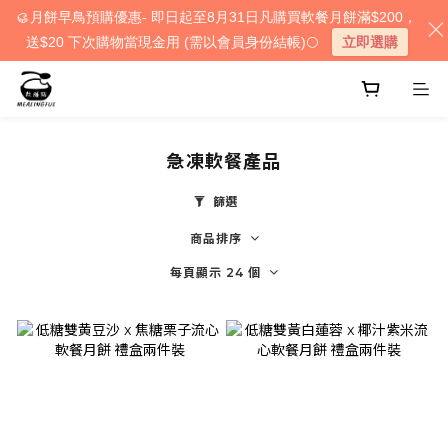
🥮月餅早鳥預購優惠- 即日起至8月31日凡購買軟餐月餅滿$200，
送$20 下次購物當現金用 (需以會員身份結帳)🌕
立即選購
急凍軟餐產品
篩選
商品排序
每頁顯示 24 個